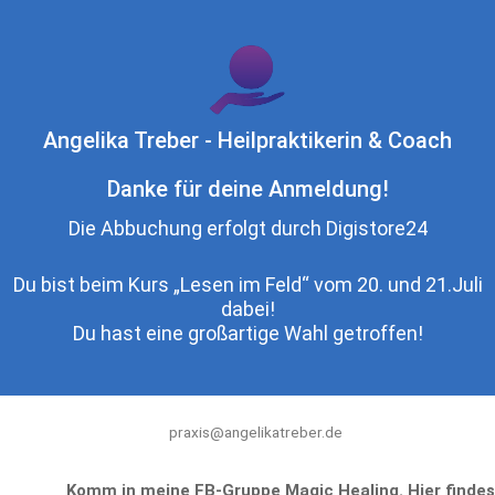
Zum
Inhalt
springen
Angelika Treber - Heilpraktikerin & Coach
Danke für deine Anmeldung!
Die Abbuchung erfolgt durch Digistore24
Du bist beim Kurs „Lesen im Feld“ vom 20. und 21.Juli
dabei!
Du hast eine großartige Wahl getroffen!
praxis@angelikatreber.de
Komm in meine FB-Gruppe Magic Healing. Hier findes