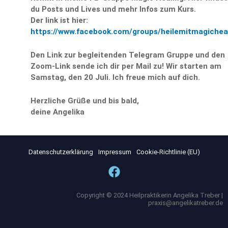
du Posts und Lives und mehr Infos zum Kurs.
Der link ist hier:
https://www.facebook.com/groups/heilemitmagichea
Den Link zur begleitenden Telegram Gruppe
und den
Zoom-Link sende ich dir per Mail zu!
Wir starten am
Samstag, den 20 Juli.
Ich freue mich auf dich.
Herzliche Grüße und bis bald,
deine Angelika
Datenschutzerklärung
Impressum
Cookie-Richtlinie (EU)
Copyright © 2024 Heilpraktikerin Angelika Treber |
praxis@angelikatreber.de